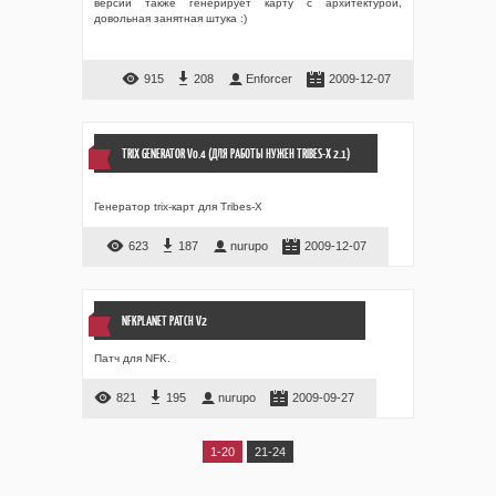
версии также генерирует карту с архитектурой,
довольная занятная штука :)
915
208
Enforcer
2009-12-07
TRIX GENERATOR V0.4 (ДЛЯ РАБОТЫ НУЖЕН TRIBES-X 2.1)
Генератор trix-карт для Tribes-X
623
187
nurupo
2009-12-07
NFKPLANET PATCH V2
Патч для NFK.
821
195
nurupo
2009-09-27
1-20
21-24