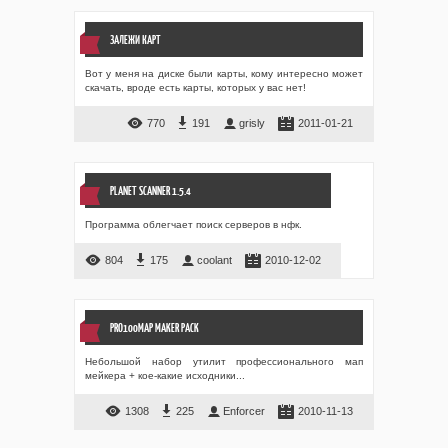
ЗАЛЕЖИ КАРТ
Вот у меня на диске были карты, кому интересно может
скачать, вроде есть карты, которых у вас нет!
770
191
grisly
2011-01-21
PLANET SCANNER 1.5.4
Программа облегчает поиск серверов в нфк.
804
175
coolant
2010-12-02
PRO100MAP MAKER PACK
Небольшой набор утилит профессионального мап
мейкера + кое-какие исходники...
1308
225
Enforcer
2010-11-13