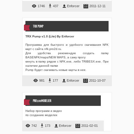
1746
437
Enforcer
2011-12-11
TRX PUMP
TRX Pump v1.0 (Lite) By Enforcer
Программа для быстрого и удобного скачивания NFK
карт с сайта nfk.pro2d.ru.
Для удобства рекомендую создать папку
BASENFK/maps/NEW MAPS, а саму прогу
кинуть в папку рядом с NFK.exe, либо TRIBESX.exe. При
наличии данной папки
Pump будет скачивать новые карты в нее.
981
177
Enforcer
2011-10-07
PRO100MODELIER
Набор программ и видео
по созданию моделек
742
173
Enforcer
2011-02-01