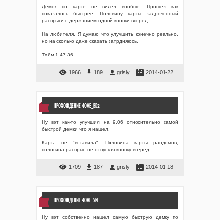
Демок по карте не видел вообще. Прошел как
показалось быстрее. Половину карты задроченный
распрыги с держанием одной кнопки вперед.
На любителя. Я думаю что улучшить конечно реально,
но на сколько даже сказать затрдняюсь.
Тайм 1.47.36
1966
189
grisly
2014-01-22
ПРОХОЖДЕНИЕ MOVE_BD2
Ну вот как-то улучшил на 9.06 относительно самой
быстрой демки что я нашел.
Карта не "вставила". Половина карты рандомов,
половина распрыг, не отпуская кнопку вперед.
1709
187
grisly
2014-01-18
ПРОХОЖДЕНИЕ MOVE_SN
Ну вот собственно нашел самую быструю демку по