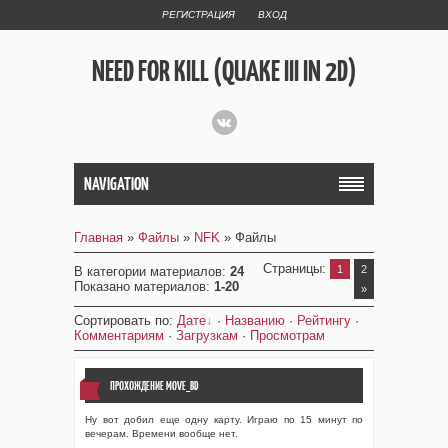
РЕГИСТРАЦИЯ
ВХОД
NEED FOR KILL (QUAKE III IN 2D)
NAVIGATION
Главная
»
Файлы
»
NFK
» Файлы
Страницы
:
1
2
В категории материалов
:
24
Показано материалов
:
1-20
»
Сортировать по
:
Дате
·
Названию
·
Рейтингу
·
Комментариям
·
Загрузкам
·
Просмотрам
ПРОХОЖДЕНИЕ MOVE_BD
Ну вот добил еще одну карту. Играю по 15 минут по
вечерам. Времени вообще нет.