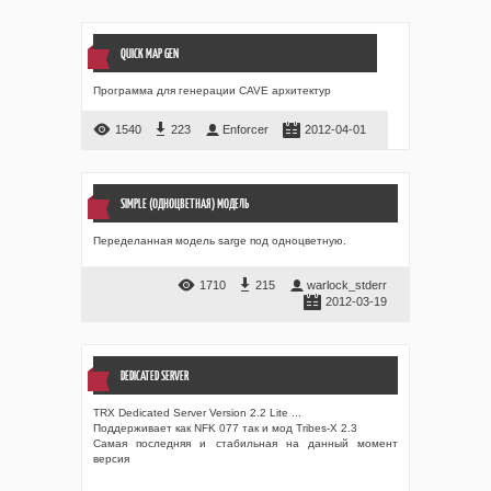
QUICK MAP GEN
Программа для генерации CAVE архитектур
1540
223
Enforcer
2012-04-01
SIMPLE (ОДНОЦВЕТНАЯ) МОДЕЛЬ
Переделанная модель sarge под одноцветную.
1710
215
warlock_stderr
2012-03-19
DEDICATED SERVER
TRX Dedicated Server Version 2.2 Lite ...
Поддерживает как NFK 077 так и мод Tribes-X 2.3
Самая последняя и стабильная на данный момент
версия