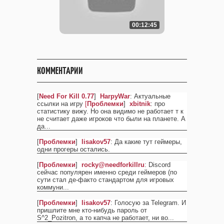
00:12:45
КОММЕНТАРИИ
[
Need For Kill 0.77
]
HarpyWar
: Актуальные
ссылки на игру
[
Проблемки
]
xbitnik
: про
статистику вижу. Но она видимо не работает т к
не считает даже игроков что были на планете. А
да
...
[
Проблемки
]
lisakov57
: Да какие тут геймеры,
одни прогеры остались.
[
Проблемки
]
rocky@needforkillru
: Discord
сейчас популярен именно среди геймеров (по
сути стал де-факто стандартом для игровых
коммуни
...
[
Проблемки
]
lisakov57
: Голосую за Telegram. И
пришлите мне кто-нибудь пароль от
S^2_Pozitron, а то капча не работает, ни во
...