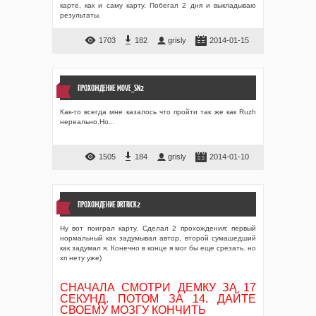
карте, как и саму карту. Побегал 2 дня и выкладываю
результаты.
1703
182
grisly
2014-01-15
ПРОХОЖДЕНИЕ MOVE_SN2
Как-то всегда мне казалось что пройти так же как Ruzh
нереально.Но...
1505
184
grisly
2014-01-10
ПРОХОЖДЕНИЕ DRTRICK2
Ну вот поиграл карту. Сделал 2 прохождения: первый
нормальный как задумывал автор, второй сумашедший
как задумал я. Конечно в конце я мог бы еще срезать. но
хп нету уже)
СНАЧАЛА СМОТРИ ДЕМКУ ЗА 17
СЕКУНД. ПОТОМ ЗА 14. ДАЙТЕ
СВОЕМУ МОЗГУ КОНЧИТЬ