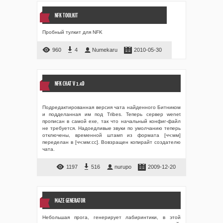
NFK TOOLKIT
Пробный тулкит для NFK
960
4
Numekaru
2010-05-30
NFK CHAT V 1.4D
Подредактированная версия чата найденного Битником
и подделанная им под Tribes. Теперь сервер wenet
прописан в самой exe, так что начальный конфиг-файл
не требуется. Надоедливые звуки по умолчанию теперь
отключены, временной штамп из формата [чч:мм]
переделан в [чч:мм:сс]. Вовзращен копирайт создателю
чата.
1197
516
nurupo
2009-12-20
MAZE GENERATOR
Небольшая прога, генерирует лабиринтики, в этой