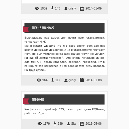
1002
143
grisly
2014-01-09
TRICK1-8 AND 2 MAPS
Выкладываю пак демок для почти всех стандартных
трикс карт НФК.
Меня кстати удивило что я в свое время собирал пак
карт и демок для добавления их в стандартную поставку
НФК, но был удивлен когда щас скачал игру и не увидел
ни одной демки триксовой. Это очень печально лично
для меня. Я тогда старался, собирал, проходил, ну в
принципе это как всегда в нфк-сообществе всем насрать
на труд других.
964
117
grisly
2014-01-08
ZIZO CONFIG
Конфиги со старой нфк 075, с некоторых даже PQR-мод
работает 0_о
1179
239
Sjw
2013-05-06