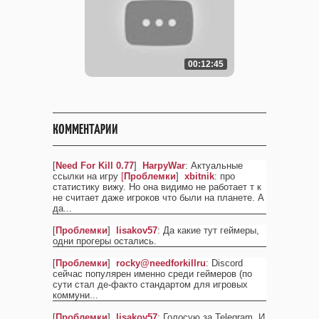
00:12:45
КОММЕНТАРИИ
[
Need For Kill 0.77
]
HarpyWar
: Актуальные
ссылки на игру
[
Проблемки
]
xbitnik
: про
статистику вижу. Но она видимо не работает т к
не считает даже игроков что были на планете. А
да
...
[
Проблемки
]
lisakov57
: Да какие тут геймеры,
одни прогеры остались.
[
Проблемки
]
rocky@needforkillru
: Discord
сейчас популярен именно среди геймеров (по
сути стал де-факто стандартом для игровых
коммуни
...
[
Проблемки
]
lisakov57
: Голосую за Telegram. И