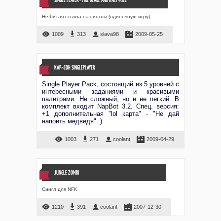
Не битая ссылка на синглы (одиночную игру).
1009
313
slava98
2009-05-25
KAP^COH SINGLEPLAYER
Single Player Pack, состоящий из 5 уровней с
интересными заданиями и красивыми
палитрами. Не сложный, но и не легкий. В
комплект входит NapBot 3.2. Спец. версия:
+1 дополнительная "lol карта" - "Не дай
напоить медведя" :)
1003
271
coolant
2009-04-29
JUNGLE ZOMBI
Сингл для NFK
1210
391
coolant
2007-12-30