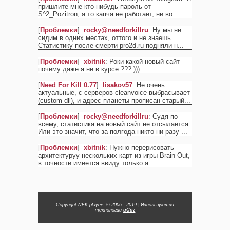
пришлите мне кто-нибудь пароль от
S^2_Pozitron, а то капча не работает, ни во
...
[
Проблемки
]
rocky@needforkillru
: Ну мы не
сидим в одних местах, оттого и не знаешь.
Статистику после смерти pro2d.ru подняли н
...
[
Проблемки
]
xbitnik
: Роки какой новый сайт
почему даже я не в курсе ??? )))
[
Need For Kill 0.77
]
lisakov57
: Не очень
актуальные, с серверов cleanvoice выбрасывает
(custom dll), и адрес планеты прописан старый
...
[
Проблемки
]
rocky@needforkillru
: Судя по
всему, статистика на новый сайт не отсылается.
Или это значит, что за полгода никто ни разу
...
[
Проблемки
]
xbitnik
: Нужно перерисовать
архитектуруу нескольких карт из игры Brain Out,
в точности имеется ввиду только а
...
Copyright NFK players © 2006 - 2019
|
Используются
технологии
uCoz