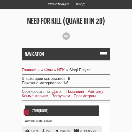
РЕГИСТРАЦИЯ
ВХОД
NEED FOR KILL (QUAKE III IN 2D)
NAVIGATION
Главная
»
Файлы
»
NFK
» Singl Player
В категории материалов
:
6
Показано материалов
:
1-6
Сортировать по
:
Дате
·
Названию
·
Рейтингу
·
Комментариям
·
Загрузкам
·
Просмотрам
ZOMBI(JUNGLE)
Дополнение ZoMbi
1209
229
Prizrak
2013-05-27