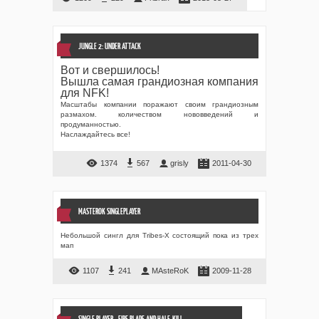
JUNGLE 2: UNDER ATTACK
Вот и свершилось!
Вышла самая грандиозная компания
для NFK!
Масштабы компании поражают своим грандиозным
размахом. количеством нововведений и
продуманностью.
Наслаждайтесь все!
1374
567
grisly
2011-04-30
MASTEROK SINGLEPLAYER
Небольшой сингл для Tribes-X состоящий пока из трех
мап
1107
241
MAsteRoK
2009-11-28
SINGLE PLAYER - FIRE BLADE AND HALF-KILL