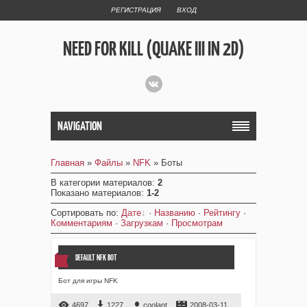
РЕГИСТРАЦИЯ
ВХОД
NEED FOR KILL (QUAKE III IN 2D)
NAVIGATION
Главная
»
Файлы
»
NFK
» Боты
В категории материалов
:
2
Показано материалов
:
1-2
Сортировать по
:
Дате
·
Названию
·
Рейтингу
·
Комментариям
·
Загрузкам
·
Просмотрам
DEFAULT NFK BOT
Бот для игры NFK
4697
1227
coolant
2008-03-11