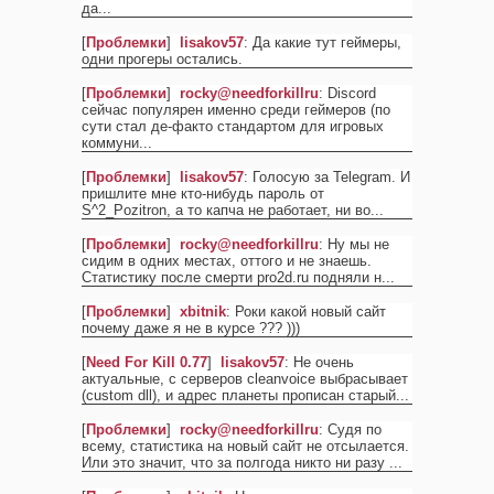
да
...
[
Проблемки
]
lisakov57
: Да какие тут геймеры,
одни прогеры остались.
[
Проблемки
]
rocky@needforkillru
: Discord
сейчас популярен именно среди геймеров (по
сути стал де-факто стандартом для игровых
коммуни
...
[
Проблемки
]
lisakov57
: Голосую за Telegram. И
пришлите мне кто-нибудь пароль от
S^2_Pozitron, а то капча не работает, ни во
...
[
Проблемки
]
rocky@needforkillru
: Ну мы не
сидим в одних местах, оттого и не знаешь.
Статистику после смерти pro2d.ru подняли н
...
[
Проблемки
]
xbitnik
: Роки какой новый сайт
почему даже я не в курсе ??? )))
[
Need For Kill 0.77
]
lisakov57
: Не очень
актуальные, с серверов cleanvoice выбрасывает
(custom dll), и адрес планеты прописан старый
...
[
Проблемки
]
rocky@needforkillru
: Судя по
всему, статистика на новый сайт не отсылается.
Или это значит, что за полгода никто ни разу
...