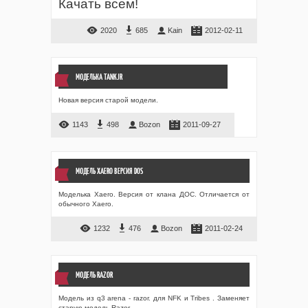
Качать всем!
2020
685
Kain
2012-02-11
МОДЕЛЬКА TANKJR
Новая версия старой модели.
1143
498
Bozon
2011-09-27
МОДЕЛЬ XAERO ВЕРСИЯ DOS
Моделька Xaero. Версия от клана ДОС. Отличается от
обычного Xaero.
1232
476
Bozon
2011-02-24
МОДЕЛЬ RAZOR
Модель из q3 arena - razor. для NFK и Tribes . Заменяет
старую модель Razor