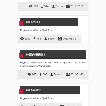
966
514
Bozon
2011-02-01
МОДЕЛЬ VISOR D
Модель для НФК и Трайбс Х
1107
484
Bozon
2011-01-31
МОДЕЛЬ WARPSPIDER X
Модель WarpSpider X для НФК и Трайбс . Заменяет
старую модель WarpSpider
895
500
Bozon1
2011-01-22
МОДЕЛЬ QFORCER
Модель для НФК и Трайбс Х