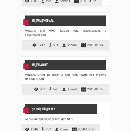
1201
492
Bozon1
2011-01-22
МОДЕЛЬ ДЕМОН АДА
Модель дня НФК. Демон Ада. распаковать в
basenfk\models
1217
591
Bozon1
2011-01-14
МОДЕЛЬ GRUNT
Модель Grunt из кваки 3 для НФК. Заменяет старую
модель Grunt.
931
520
Bozon1
2011-01-09
58 МОДЕЛЕЙ ДЛЯ NFK
Большой архив моделей для NFK
1348
557
Roxar
2010-10-06