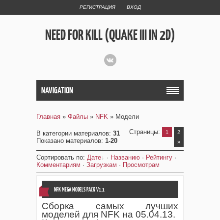
РЕГИСТРАЦИЯ
ВХОД
NEED FOR KILL (QUAKE III IN 2D)
NAVIGATION
Главная
»
Файлы
»
NFK
» Модели
Страницы
:
1
2
В категории материалов
:
31
Показано материалов
:
1-20
»
Сортировать по
:
Дате
·
Названию
·
Рейтингу
·
Комментариям
·
Загрузкам
·
Просмотрам
NFK MEGA MODELS PACK V1.1
Сборка самых лучших
моделей для NFK на 05.04.13.