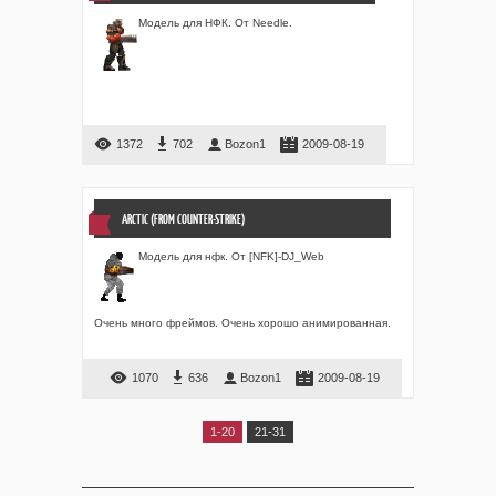
Модель для НФК. От Needle.
1372
702
Bozon1
2009-08-19
ARCTIC (FROM COUNTER-STRIKE)
Модель для нфк. От [NFK]-DJ_Web
Очень много фреймов. Очень хорошо анимированная.
1070
636
Bozon1
2009-08-19
1-20
21-31