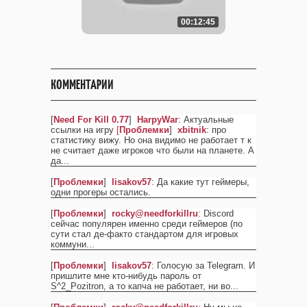
00:12:45
КОММЕНТАРИИ
[
Need For Kill 0.77
]
HarpyWar
: Актуальные
ссылки на игру
[
Проблемки
]
xbitnik
: про
статистику вижу. Но она видимо не работает т к
не считает даже игроков что были на планете. А
да
...
[
Проблемки
]
lisakov57
: Да какие тут геймеры,
одни прогеры остались.
[
Проблемки
]
rocky@needforkillru
: Discord
сейчас популярен именно среди геймеров (по
сути стал де-факто стандартом для игровых
коммуни
...
[
Проблемки
]
lisakov57
: Голосую за Telegram. И
пришлите мне кто-нибудь пароль от
S^2_Pozitron, а то капча не работает, ни во
...